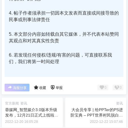
4. 帖子作者须承担一切因本文发表而直接或间接导致的
民事或刑事法律责任
5. 本文部分内容如转载自其它媒体，并不代表本站赞同
其观点和对其真实性负责
6. 若发现任何侵权/违规/有害的问题，可直接联系我
们，我们将第一时间处理
0
0
海报分享
收藏
举报
官方新闻
资讯
资讯
蓉媒网_智慧媒介3.0版本升级
大会员专享 | 给PPTer的PS进
发布，12月21日正式上线啦！
阶宝典 – PPT世界村民脱白计
代理加盟合作招募中
划
2022-12-20 16:05:28
2022-12-22 15:07:46